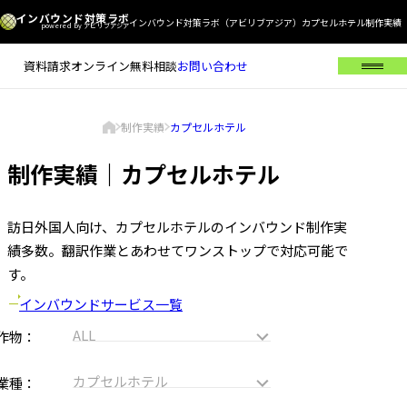
インバウンド対策ラボ
インバウンド対策ラボ（アビリブアジア）カプセルホテル制作実績
powered by アビリブアジア
資料請求
オンライン無料相談
お問い合わせ
メ
ニ
ュ
現
制作実績
カプセルホテル
ー
在
ト
を
の
ッ
制作実績｜カプセルホテル
開
プ
ペ
く
ペ
ー
ー
ジ
ジ
訪日外国人向け、カプセルホテルのインバウンド制作実
の
績多数。
翻訳作業とあわせてワンストップで対応可能で
位
置
す。
インバウンドサービス一覧
全
作物
て
カプセルホテル
業種