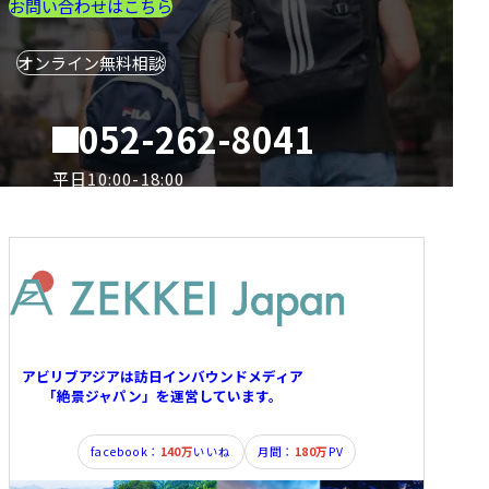
お問い合わせはこちら
オンライン無料相談
052-262-8041
電
話
平日10:00-18:00
アビリブアジアは訪日インバウンドメディア
「絶景ジャパン」を運営しています。
facebook：
140万
いいね
月間：
180万
PV