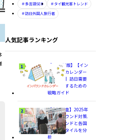
多言語SEO
タイ観光客トレンド
訪日外国人旅行者
人気記事ランキング
体
様
【2026年版】【イン
バウンドカレンダー
徹底解説】訪日需要
を最大化するための
戦略ガイド
【市場調査】2025年
のインバウンド対策.
旅行トレンドと各国
の旅行スタイルを分
析