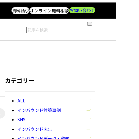
お問い合わせ
資料請求
オンライン無料相談
検
記
索
事
す
を
る
検
索
カテゴリー
全
て
インバウンド対策事例
他
の
SNS
記
事
インバウンド広告
を
インバウンドデータ・動向