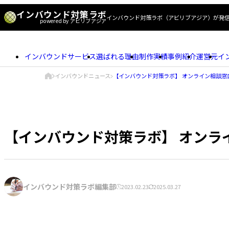
インバウンド対策ラボ
インバウンド対策ラボ（アビリブアジア）が発
powered by アビリブアジア
ナ
インバウンドサービス
選ばれる理由
制作実績
事例紹介
運営元
イ
ビ
現
ゲ
インバウンドニュース
【インバウンド対策ラボ】 オンライン相談窓口
在
ト
ー
ッ
の
プ
ペ
シ
ペ
ー
ー
ョ
ジ
ジ
【インバウンド対策ラボ】 オンライ
の
ン
位
置
著
インバウンド対策ラボ編集部
2023.02.23
2025.03.27
公
更
者:
開
新
日:
日: