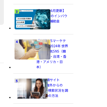
【2026年6月更新】
2026年度のインバウ
ンド対策補助金
【海外SNSマーケテ
ィング】2024年 世界
各国の人気SNS（韓
国・中国・台湾・香
港・アメリカ・日
本）
【多言語サイト
SEO】海外からの
Google検索状況を調
べる3つの方法