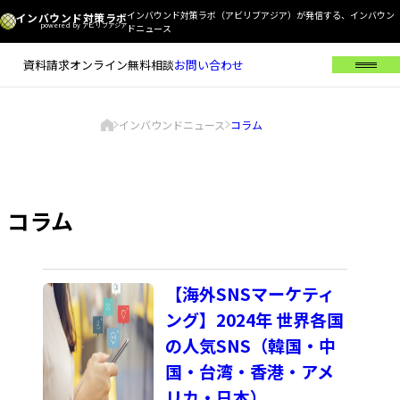
インバウンド対策ラボ（アビリブアジア）が発信する、インバウン
インバウンド対策ラボ
powered by アビリブアジア
ドニュース
資料請求
オンライン無料相談
お問い合わせ
メ
ニ
ュ
現
インバウンドニュース
コラム
ー
在
ト
を
の
ッ
開
プ
ペ
く
ペ
ー
ー
ジ
コラム
ジ
の
位
置
【海外SNSマーケティ
ング】2024年 世界各国
の人気SNS（韓国・中
国・台湾・香港・アメ
リカ・日本）