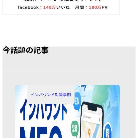
今話題の記事
カ
テ
インバウンド対策事例
ゴ
リ
ー: