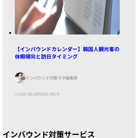
【インバウンドカレンダー】韓国人観光客の
休暇傾向と訪日タイミング
著
インバウンド対策ラボ編集部
者:
公
更
2025.08.18
2025.08.18
開
新
日:
日:
インバウンド対策サービス