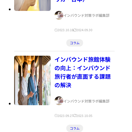
著
インバウンド対策ラボ編集部
者:
公
更
2023.10.18
2024.09.30
開
新
カ
コラム
日:
日:
テ
ゴ
インバウンド旅館体験
リ
の向上：インバウンド
ー:
旅行者が直面する課題
の解決
著
インバウンド対策ラボ編集部
者:
公
更
2023.09.27
2023.10.05
開
新
カ
コラム