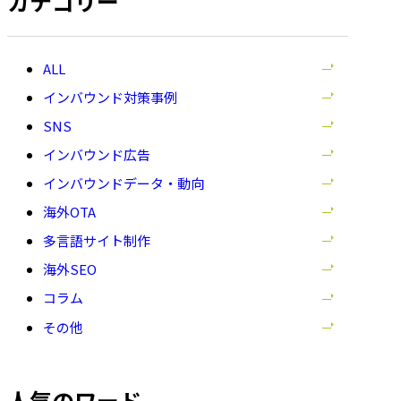
カテゴリー
ー:
全
て
インバウンド対策事例
の
SNS
記
事
インバウンド広告
を
インバウンドデータ・動向
表
示
海外OTA
多言語サイト制作
海外SEO
コラム
その他
人気のワード