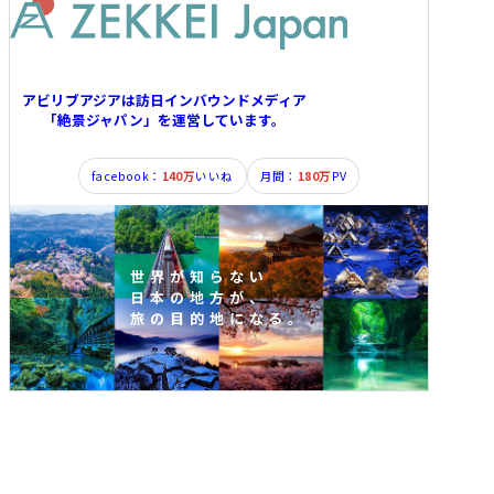
アビリブアジアは訪日インバウンドメディア
「絶景ジャパン」を運営しています。
facebook：
140万
いいね
月間：
180万
PV
世界が知らない
日本の地方が、
旅の目的地になる。