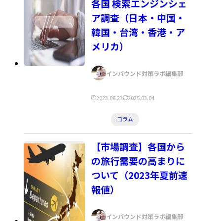
リ
各国 検索エンジンシェ
ー:
ア調査（日本・中国・
韓国・台湾・香港・ア
メリカ）
著
インバウンド対策ラボ編集部
者:
公
更
2023.06.23
2025.03.04
開
新
カ
コラム
日:
日:
テ
ゴ
【市場調査】各国から
リ
の旅行需要の高まりに
ー:
ついて（2023年夏前速
報値）
著
インバウンド対策ラボ編集部