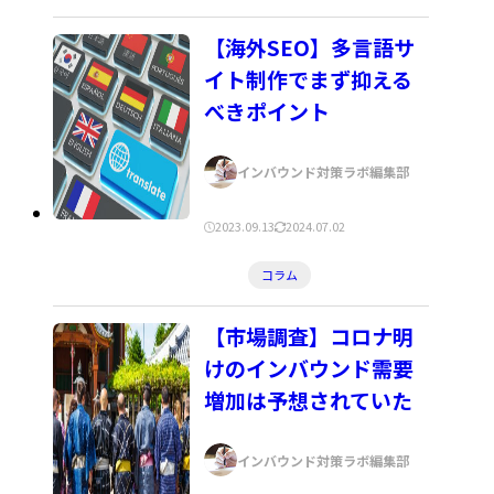
日:
日:
テ
ゴ
【海外SEO】多言語サ
リ
イト制作でまず抑える
ー:
べきポイント
著
インバウンド対策ラボ編集部
者:
公
更
2023.09.13
2024.07.02
開
新
カ
コラム
日:
日:
テ
ゴ
【市場調査】コロナ明
リ
けのインバウンド需要
ー:
増加は予想されていた
著
インバウンド対策ラボ編集部
者: