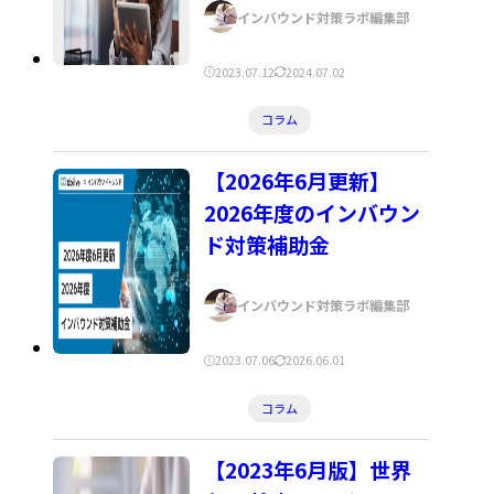
著
インバウンド対策ラボ編集部
者:
公
更
2023.07.12
2024.07.02
開
新
カ
コラム
日:
日:
テ
ゴ
【2026年6月更新】
リ
2026年度のインバウン
ー:
ド対策補助金
著
インバウンド対策ラボ編集部
者:
公
更
2023.07.06
2026.06.01
開
新
カ
コラム
日:
日:
テ
ゴ
【2023年6月版】世界