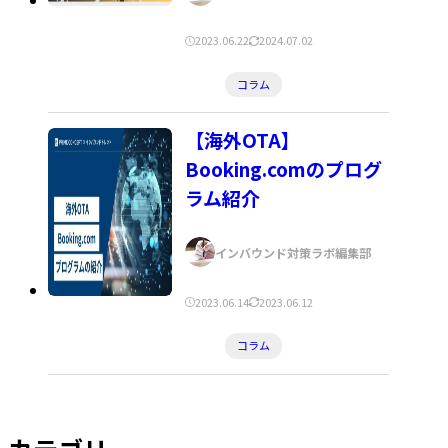
者:
公
更
2023.06.22
2024.07.02
開
新
カ
コラム
日:
日:
テ
ゴ
【海外OTA】
リ
Booking.comのプログ
ー:
ラム紹介
著
インバウンド対策ラボ編集部
者:
公
更
2023.06.14
2023.06.12
開
新
カ
コラム
日:
日:
テ
ゴ
リ