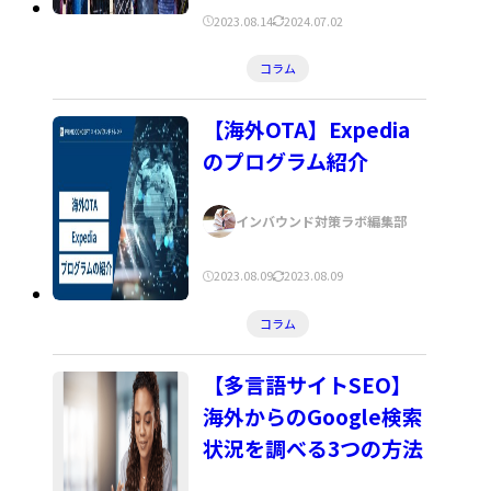
公
更
2023.08.14
2024.07.02
開
新
カ
コラム
日:
日:
テ
ゴ
【海外OTA】Expedia
リ
のプログラム紹介
ー:
著
インバウンド対策ラボ編集部
者:
公
更
2023.08.09
2023.08.09
開
新
カ
コラム
日:
日:
テ
ゴ
【多言語サイトSEO】
リ
海外からのGoogle検索
ー:
状況を調べる3つの方法