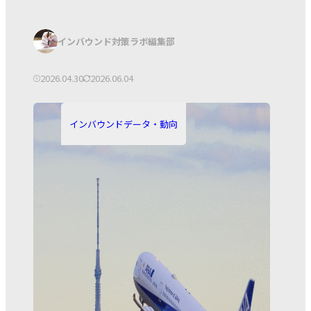
著
インバウンド対策ラボ編集部
者:
公
更
2026.04.30
2026.06.04
開
新
カ
日:
日:
テ
インバウンドデータ・動向
ゴ
リ
ー: