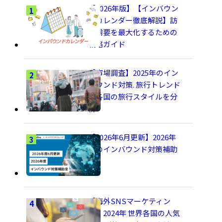
【2026年版】【インバウン
ドカレンダー徹底解説】訪
日需要を最大化するための
戦略ガイド
【市場調査】2025年のイン
バウンド対策. 旅行トレンド
と各国の旅行スタイルを分
析
【2026年6月更新】2026年
度のインバウンド対策補助
金
【海外SNSマーケティン
グ】2024年 世界各国の人気